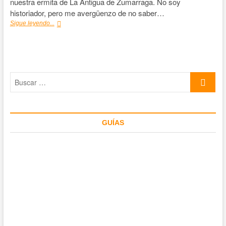
nuestra ermita de La Antigua de Zumarraga. No soy
historiador, pero me avergüenzo de no saber…
La
Sigue leyendo...
Antigua
de
Zumarraga,
Catedral
de
Buscar
las
ermitas
…
vascas
GUÍAS