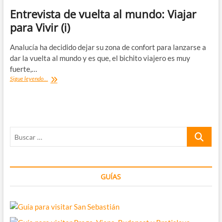
Entrevista de vuelta al mundo: Viajar
para Vivir (i)
Analucía ha decidido dejar su zona de confort para lanzarse a
dar la vuelta al mundo y es que, el bichito viajero es muy
fuerte,…
Entrevista
Sigue leyendo...
de
vuelta
al
mundo:
Viajar
Buscar
para
Vivir
…
(i)
GUÍAS