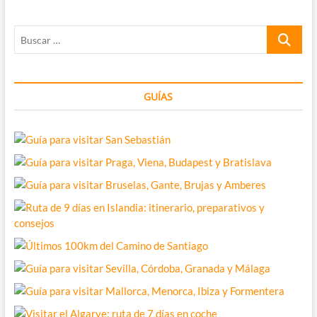
favoritos
del
Buscar
Centro
…
GUÍAS