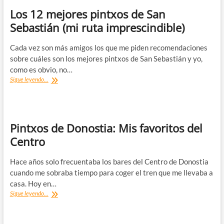
Los 12 mejores pintxos de San
Sebastián (mi ruta imprescindible)
Cada vez son más amigos los que me piden recomendaciones
sobre cuáles son los mejores pintxos de San Sebastián y yo,
como es obvio, no…
Los
Sigue leyendo...
12
mejores
pintxos
de
San
Pintxos de Donostia: Mis favoritos del
Sebastián
Centro
(mi
ruta
imprescindible)
Hace años solo frecuentaba los bares del Centro de Donostia
cuando me sobraba tiempo para coger el tren que me llevaba a
casa. Hoy en…
Pintxos
Sigue leyendo...
de
Donostia:
Mis