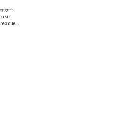
loggers
on sus
 creo que…