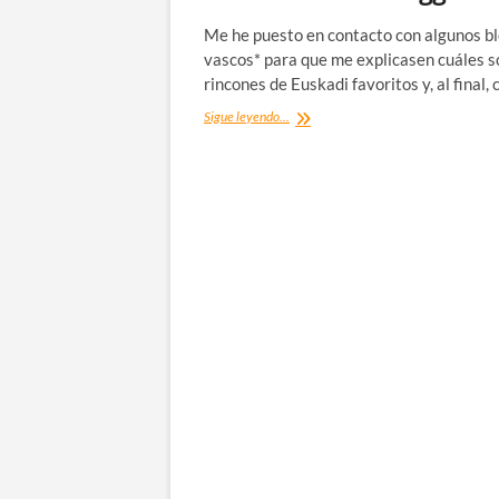
Me he puesto en contacto con algunos b
vascos* para que me explicasen cuáles s
rincones de Euskadi favoritos y, al final,
Los
Sigue leyendo...
rincones
de
Euskadi
favoritos
de
los
bloggers
vascos