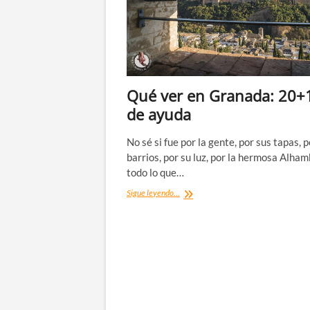
Qué ver en Granada: 20+1
de ayuda
No sé si fue por la gente, por sus tapas, 
barrios, por su luz, por la hermosa Alham
todo lo que…
Qué
Sigue leyendo...
ver
en
Granada:
20+1
tips
de
ayuda