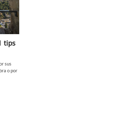
 tips
por sus
bra o por