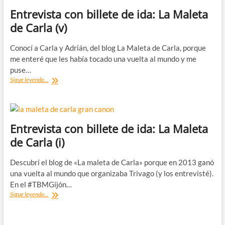
Entrevista con billete de ida: La Maleta
de Carla (v)
Conocí a Carla y Adrián, del blog La Maleta de Carla, porque
me enteré que les había tocado una vuelta al mundo y me
puse…
Entrevista
Sigue leyendo...
con
billete
de
ida:
La
Entrevista con billete de ida: La Maleta
Maleta
de Carla (i)
de
Carla
(v)
Descubrí el blog de «La maleta de Carla» porque en 2013 ganó
una vuelta al mundo que organizaba Trivago (y los entrevisté).
En el #TBMGijón…
Entrevista
Sigue leyendo...
con
billete
de