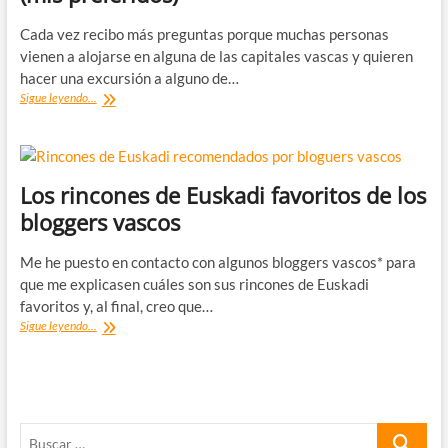
Cada vez recibo más preguntas porque muchas personas
vienen a alojarse en alguna de las capitales vascas y quieren
hacer una excursión a alguno de…
Los
Sigue leyendo...
13
pueblos
más
bonitos
de
Los rincones de Euskadi favoritos de los
Euskadi
bloggers vascos
(mis
preferidos)
Me he puesto en contacto con algunos bloggers vascos* para
que me explicasen cuáles son sus rincones de Euskadi
favoritos y, al final, creo que…
Los
Sigue leyendo...
rincones
de
Euskadi
favoritos
de
Buscar
los