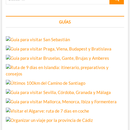
bloggers
…
vascos
GUÍAS