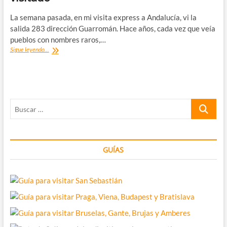
La semana pasada, en mi visita express a Andalucía, vi la
salida 283 dirección Guarromán. Hace años, cada vez que veía
pueblos con nombres raros,…
Los
Sigue leyendo...
pueblos
con
nombres
raros
que
Buscar
he
visitado
…
GUÍAS