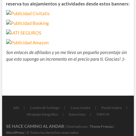
reserva tus alojamientos y actividades desde estos banners:
Son enlaces de afiliados y yo me llevo un pequeño porcentaje sin
que esto suponga un incremento en el precio para ti. Gracias! :)-
Info
Camino de Santiago
Casas rurales
Postal viajera
Sobre mí
Mi equipo fotográfico
Entrevistas
SE HACE CAMINO AL ANDAR
| Diseñado por:
Theme Freesia
|
WordPress
| © Todos los derechos reservados