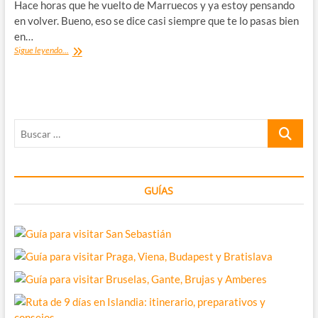
Hace horas que he vuelto de Marruecos y ya estoy pensando
en volver. Bueno, eso se dice casi siempre que te lo pasas bien
en…
Marruecos
Sigue leyendo...
desde
mi
Instagram
Buscar
…
GUÍAS