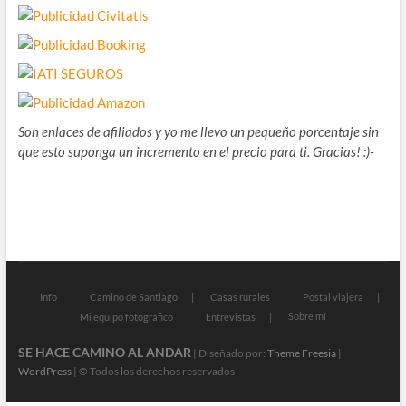
Son enlaces de afiliados y yo me llevo un pequeño porcentaje sin
que esto suponga un incremento en el precio para ti. Gracias! :)-
Info
Camino de Santiago
Casas rurales
Postal viajera
Sobre mí
Mi equipo fotográfico
Entrevistas
SE HACE CAMINO AL ANDAR
| Diseñado por:
Theme Freesia
|
WordPress
| © Todos los derechos reservados